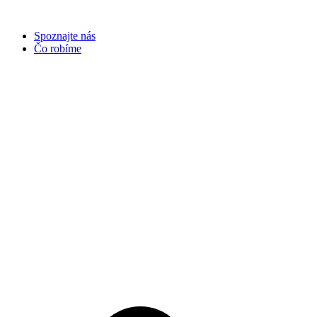
Preskočiť
na
Spoznajte nás
obsah
Čo robíme