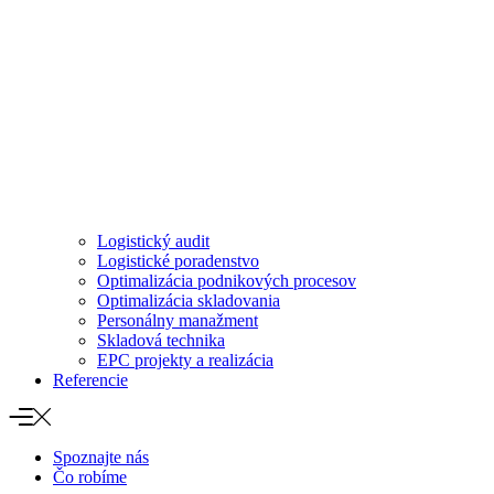
Logistický audit
Logistické poradenstvo
Optimalizácia podnikových procesov
Optimalizácia skladovania
Personálny manažment
Skladová technika
EPC projekty a realizácia
Referencie
Spoznajte nás
Čo robíme