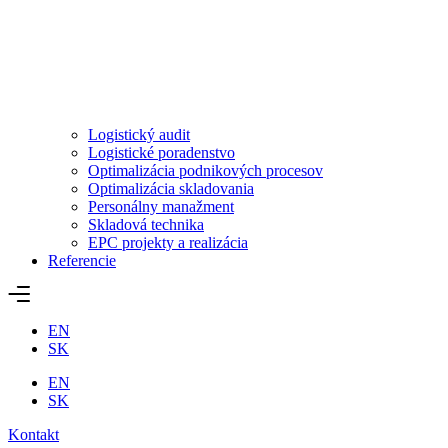
Logistický audit
Logistické poradenstvo
Optimalizácia podnikových procesov
Optimalizácia skladovania
Personálny manažment
Skladová technika
EPC projekty a realizácia
Referencie
EN
SK
EN
SK
Kontakt